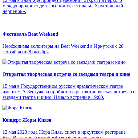
12 мая в Улан-Удэ пройдет церемония открытия первого
международного детского кинофестиваля «Хрустальный
нерпенок».
Фестиваль Beat Weekend
Необходимы волонтеры на Beat Weekend в Иркутске с 28
сентября по 8 октября.
Открытая творческая встреча со звездами театра и кино
15 мая в Государственном русском драматическом театре
имени Н.А.Бестужева пройдет открытая творческая встреча со
звездами театра и кино. Начало встречи в 19:00.
Концерт Жоры Князя
13 мая 2023 года Жора Князь споет в иркутском ресторане
RockBar с программой «Возвращение легенды».