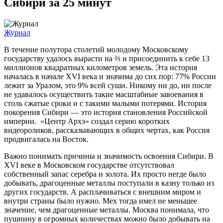
Сибири за 25 минут
Журнал
В течение полутора столетий молодому Московскому
государству удалось вырасти на ⅔ и присоединить к себе 13
миллионов квадратных километров земель. Эта история
началась в начале XVI века и значима до сих пор: 77% России
лежит за Уралом, это 9% всей суши. Никому ни до, ни после
не удавалось осуществить такие масштабные завоевания в
столь сжатые сроки и с такими малыми потерями. История
покорения Сибири — это история становления Российской
империи.
«Центр Архэ» создал серию коротких
видеороликов, рассказывающих в общих чертах, как Россия
продвигалась на Восток.
Важно понимать причины и значимость освоения Сибири. В
XVI веке в Московском государстве отсутствовал
собственный запас серебра и золота. Их просто негде было
добывать, драгоценные металлы поступали в казну только из
других государств. А расплачиваться с внешним миром и
внутри страны было нужно. Мех тогда имел не меньшее
значение, чем драгоценные металлы. Москва понимала, что
пушнину в огромных количествах можно было добывать на