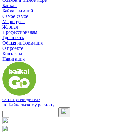
Ольхон и Малое море
Байкал
Байкал зимний
Самое-самое
Маршруты
Журнал
Профессионалам
Где поесть
Общая информация
О проекте
Контакты
Навигация
сайт-путеводитель
по Байкальскому региону