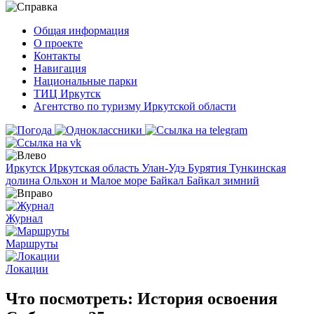
Общая информация
О проекте
Контакты
Навигация
Национальные парки
ТИЦ Иркутск
Агентство по туризму Иркутской области
Иркутск
Иркутская область
Улан-Удэ
Бурятия
Тункинская
долина
Ольхон и Малое море
Байкал
Байкал зимний
Журнал
Маршруты
Локации
Что посмотреть: История освоения