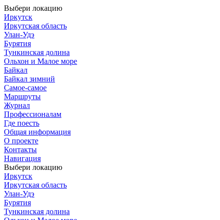
Выбери локацию
Иркутск
Иркутская область
Улан-Удэ
Бурятия
Тункинская долина
Ольхон и Малое море
Байкал
Байкал зимний
Самое-самое
Маршруты
Журнал
Профессионалам
Где поесть
Общая информация
О проекте
Контакты
Навигация
Выбери локацию
Иркутск
Иркутская область
Улан-Удэ
Бурятия
Тункинская долина