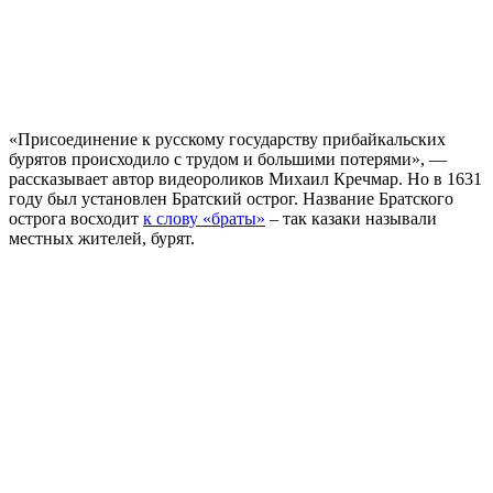
«Присоединение к русскому государству прибайкальских
бурятов происходило с трудом и большими потерями», —
рассказывает автор видеороликов Михаил Кречмар. Но в 1631
году был установлен Братский острог. Название Братского
острога восходит
к слову «браты»
– так казаки называли
местных жителей, бурят.