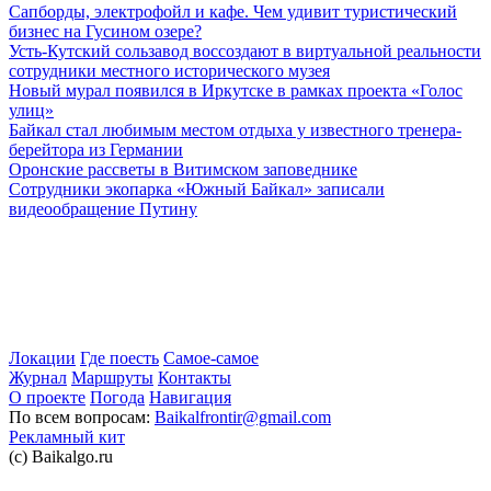
Сапборды, электрофойл и кафе. Чем удивит туристический
бизнес на Гусином озере?
Усть-Кутский сользавод воссоздают в виртуальной реальности
сотрудники местного исторического музея
Новый мурал появился в Иркутске в рамках проекта «Голос
улиц»
Байкал стал любимым местом отдыха у известного тренера-
берейтора из Германии
Оронские рассветы в Витимском заповеднике
Сотрудники экопарка «Южный Байкал» записали
видеообращение Путину
Локации
Где поесть
Самое-самое
Журнал
Маршруты
Контакты
О проекте
Погода
Навигация
По всем вопросам:
Baikalfrontir@gmail.com
Рекламный кит
(с) Baikalgo.ru