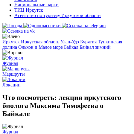
Национальные парки
ТИЦ Иркутск
Агентство по туризму Иркутской области
Иркутск
Иркутская область
Улан-Удэ
Бурятия
Тункинская
долина
Ольхон и Малое море
Байкал
Байкал зимний
Журнал
Маршруты
Локации
Что посмотреть: лекция иркутского
биолога Максима Тимофеева о
Байкале
Журнал