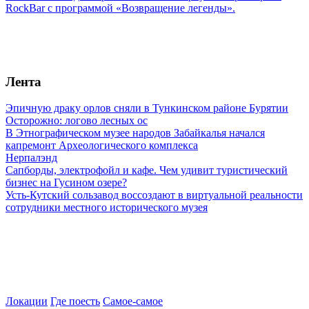
RockBar с программой «Возвращение легенды».
Лента
Эпичную драку орлов сняли в Тункинском районе Бурятии
Осторожно: логово лесных ос
В Этнографическом музее народов Забайкалья начался
капремонт Археологического комплекса
Нерпалэнд
Сапборды, электрофойл и кафе. Чем удивит туристический
бизнес на Гусином озере?
Усть-Кутский сользавод воссоздают в виртуальной реальности
сотрудники местного исторического музея
Локации
Где поесть
Самое-самое