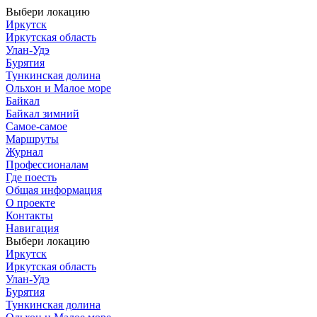
Выбери локацию
Иркутск
Иркутская область
Улан-Удэ
Бурятия
Тункинская долина
Ольхон и Малое море
Байкал
Байкал зимний
Самое-самое
Маршруты
Журнал
Профессионалам
Где поесть
Общая информация
О проекте
Контакты
Навигация
Выбери локацию
Иркутск
Иркутская область
Улан-Удэ
Бурятия
Тункинская долина