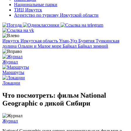
Национальные парки
ТИЦ Иркутск
Агентство по туризму Иркутской области
Иркутск
Иркутская область
Улан-Удэ
Бурятия
Тункинская
долина
Ольхон и Малое море
Байкал
Байкал зимний
Журнал
Маршруты
Локации
Что посмотреть: фильм National
Geographic о дикой Сибири
Журнал
National Geographic снял серию документальных фильмов о