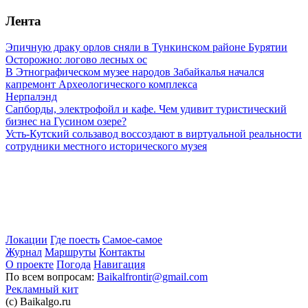
Лента
Эпичную драку орлов сняли в Тункинском районе Бурятии
Осторожно: логово лесных ос
В Этнографическом музее народов Забайкалья начался
капремонт Археологического комплекса
Нерпалэнд
Сапборды, электрофойл и кафе. Чем удивит туристический
бизнес на Гусином озере?
Усть-Кутский сользавод воссоздают в виртуальной реальности
сотрудники местного исторического музея
Локации
Где поесть
Самое-самое
Журнал
Маршруты
Контакты
О проекте
Погода
Навигация
По всем вопросам:
Baikalfrontir@gmail.com
Рекламный кит
(с) Baikalgo.ru