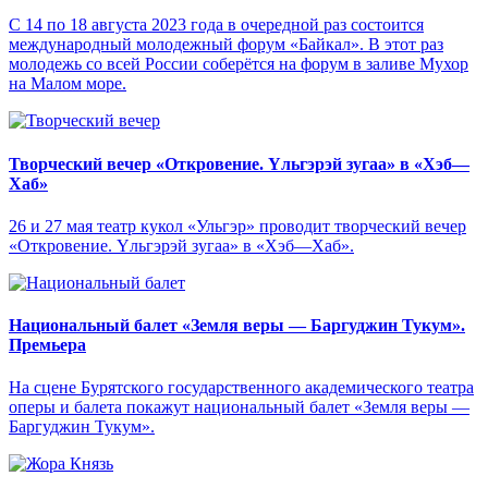
С 14 по 18 августа 2023 года в очередной раз состоится
международный молодежный форум «Байкал». В этот раз
молодежь со всей России соберётся на форум в заливе Мухор
на Малом море.
Творческий вечер «Откровение. Yльгэрэй зугаа» в «Хэб—
Хаб»
26 и 27 мая театр кукол «Ульгэр» проводит творческий вечер
«Откровение. Yльгэрэй зугаа» в «Хэб—Хаб».
Национальный балет «Земля веры — Баргуджин Тукум‎».
Премьера
На сцене Бурятского государственного академического театра
оперы и балета покажут национальный балет «Земля веры —
Баргуджин Тукум‎».