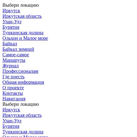
Выбери локацию
Иркутск
Иркутская область
Улан-Удэ
Бурятия
Тункинская долина
Ольхон и Малое море
Байкал
Байкал зимний
Самое-самое
Маршруты
Журнал
Профессионалам
Где поесть
Общая информация
О проекте
Контакты
Навигация
Выбери локацию
Иркутск
Иркутская область
Улан-Удэ
Бурятия
Тункинская долина