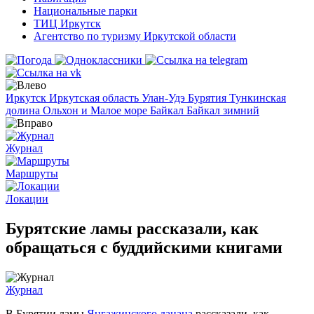
Национальные парки
ТИЦ Иркутск
Агентство по туризму Иркутской области
Иркутск
Иркутская область
Улан-Удэ
Бурятия
Тункинская
долина
Ольхон и Малое море
Байкал
Байкал зимний
Журнал
Маршруты
Локации
Бурятские ламы рассказали, как
обращаться с буддийскими книгами
Журнал
В Бурятии ламы
Янгажинского дацана
рассказали, как