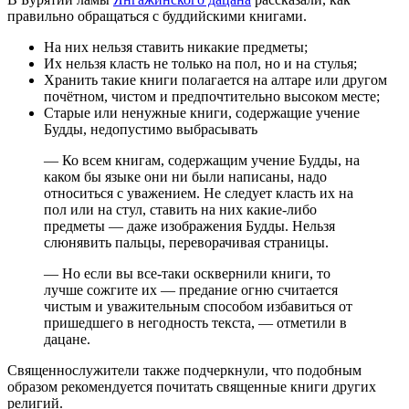
правильно обращаться с буддийскими книгами.
На них нельзя ставить никакие предметы;
Их нельзя класть не только на пол, но и на стулья;
Хранить такие книги полагается на алтаре или другом
почётном, чистом и предпочтительно высоком месте;
Старые или ненужные книги, содержащие учение
Будды, недопустимо выбрасывать
— Ко всем книгам, содержащим учение Будды, на
каком бы языке они ни были написаны, надо
относиться с уважением. Не следует класть их на
пол или на стул, ставить на них какие-либо
предметы — даже изображения Будды. Нельзя
слюнявить пальцы, переворачивая страницы.
— Но если вы все-таки осквернили книги, то
лучше сожгите их — предание огню считается
чистым и уважительным способом избавиться от
пришедшего в негодность текста, — отметили в
дацане.
Священнослужители также подчеркнули, что подобным
образом рекомендуется почитать священные книги других
религий.