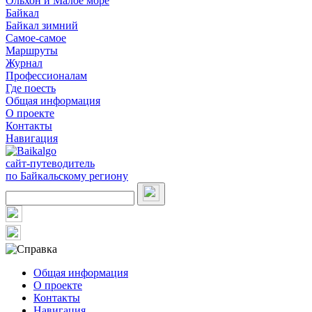
Ольхон и Малое море
Байкал
Байкал зимний
Самое-самое
Маршруты
Журнал
Профессионалам
Где поесть
Общая информация
О проекте
Контакты
Навигация
сайт-путеводитель
по Байкальскому региону
Общая информация
О проекте
Контакты
Навигация