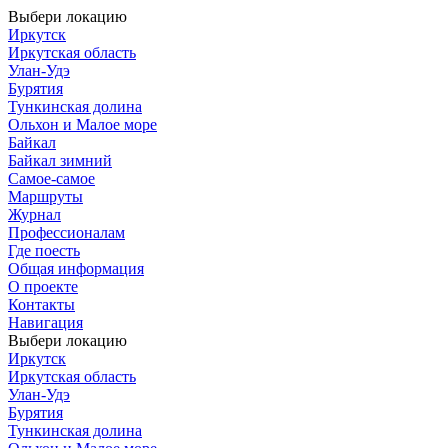
Выбери локацию
Иркутск
Иркутская область
Улан-Удэ
Бурятия
Тункинская долина
Ольхон и Малое море
Байкал
Байкал зимний
Самое-самое
Маршруты
Журнал
Профессионалам
Где поесть
Общая информация
О проекте
Контакты
Навигация
Выбери локацию
Иркутск
Иркутская область
Улан-Удэ
Бурятия
Тункинская долина