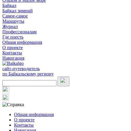
Ольхон и Малое море
Байкал
Байкал зимний
Самое-самое
Маршруты
Журнал
Профессионалам
Где поесть
Общая информация
О проекте
Контакты
Навигация
сайт-путеводитель
по Байкальскому региону
Общая информация
О проекте
Контакты
Навигация