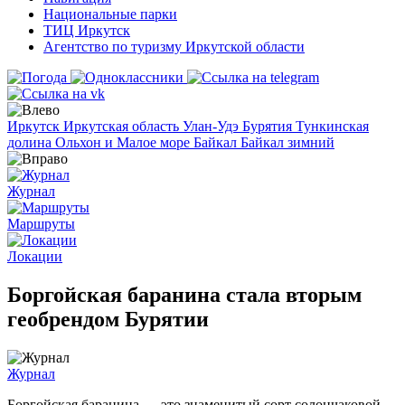
Национальные парки
ТИЦ Иркутск
Агентство по туризму Иркутской области
Иркутск
Иркутская область
Улан-Удэ
Бурятия
Тункинская
долина
Ольхон и Малое море
Байкал
Байкал зимний
Журнал
Маршруты
Локации
Боргойская баранина стала вторым
геобрендом Бурятии
Журнал
Боргойская баранина — это знаменитый сорт
солончаковой