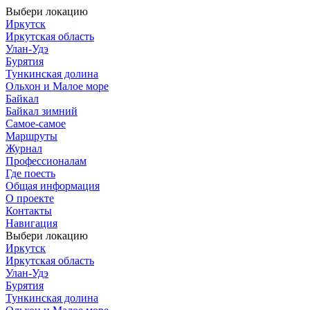
Выбери локацию
Иркутск
Иркутская область
Улан-Удэ
Бурятия
Тункинская долина
Ольхон и Малое море
Байкал
Байкал зимний
Самое-самое
Маршруты
Журнал
Профессионалам
Где поесть
Общая информация
О проекте
Контакты
Навигация
Выбери локацию
Иркутск
Иркутская область
Улан-Удэ
Бурятия
Тункинская долина