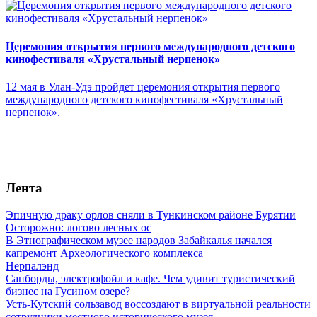
Церемония открытия первого международного детского
кинофестиваля «Хрустальный нерпенок»
12 мая в Улан-Удэ пройдет церемония открытия первого
международного детского кинофестиваля «Хрустальный
нерпенок».
Лента
Эпичную драку орлов сняли в Тункинском районе Бурятии
Осторожно: логово лесных ос
В Этнографическом музее народов Забайкалья начался
капремонт Археологического комплекса
Нерпалэнд
Сапборды, электрофойл и кафе. Чем удивит туристический
бизнес на Гусином озере?
Усть-Кутский сользавод воссоздают в виртуальной реальности
сотрудники местного исторического музея