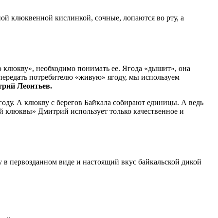
ной клюквенной кислинкой, сочные, лопаются во рту, а
ю клюкву», необходимо понимать ее. Ягода «дышит», она
 передать потребителю «живую» ягоду, мы используем
рий Леонтьев.
оду. А клюкву с берегов Байкала собирают единицы. А ведь
й клюквы» Дмитрий использует только качественное и
у в первозданном виде и настоящий вкус байкальской дикой