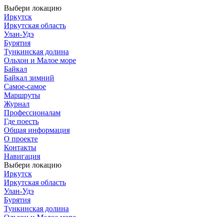
Выбери локацию
Иркутск
Иркутская область
Улан-Удэ
Бурятия
Тункинская долина
Ольхон и Малое море
Байкал
Байкал зимний
Самое-самое
Маршруты
Журнал
Профессионалам
Где поесть
Общая информация
О проекте
Контакты
Навигация
Выбери локацию
Иркутск
Иркутская область
Улан-Удэ
Бурятия
Тункинская долина