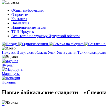
Общая информация
О проекте
Контакты
Навигация
Национальные парки
ТИЦ Иркутск
Агентство по туризму Иркутской области
Иркутск
Иркутская область
Улан-Удэ
Бурятия
Тункинская дол
Журнал
Маршруты
Локации
Новые байкальские сладости – «Снежна