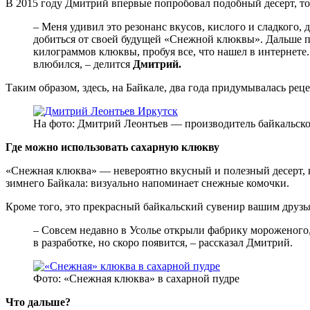
В 2015 году Дмитрий впервые попробовал подобный десерт, тол
– Меня удивил это резонанс вкусов, кислого и сладкого, 
добиться от своей будущей «Снежной клюквы». Дальше по
килограммов клюквы, пробуя все, что нашел в интернете. И
влюбился, – делится
Дмитрий.
Таким образом, здесь, на Байкале, два года придумывалась реце
На фото: Дмитрий Леонтьев — производитель байкальс
Где можно использовать сахарную клюкву
«Снежная клюква» — невероятно вкусный и полезный десерт, 
зимнего Байкала: визуально напоминает снежные комочки.
Кроме того, это прекрасный байкальский сувенир вашим друзья
– Совсем недавно в Усолье открыли фабрику мороженого,
в разработке, но скоро появится, – рассказал Дмитрий.
Фото: «Снежная клюква» в сахарной пудре
Что дальше?