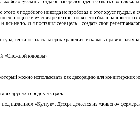
ько белорусский. Тогда он загорелся идеей создать свой локаль
до этого я подобного никогда не пробовал и этот хруст пудры, а
шел процесс изучения рецептов, но все что было на просторах 
 все не то. И я поставил себе цель – создать свой рецепт анало
птура, тестировалась на срок хранения, искалась правильная упа
кой «Снежной клюквы»
который можно использовать как декорацию для кондитерских и
м из других городов и стран.
 под названием «Култук». Десерт делается из «живого» фермер