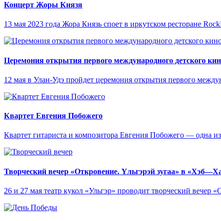
Концерт Жоры Князя
13 мая 2023 года Жора Князь споет в иркутском ресторане Roc
Церемония открытия первого международного детского ки
12 мая в Улан-Удэ пройдет церемония открытия первого межд
Квартет Евгения Побожего
Квартет гитариста и композитора Евгения Побожего — одна и
Творческий вечер «Откровение. Yльгэрэй зугаа» в «Хэб—Х
26 и 27 мая театр кукол «Ульгэр» проводит творческий вечер 