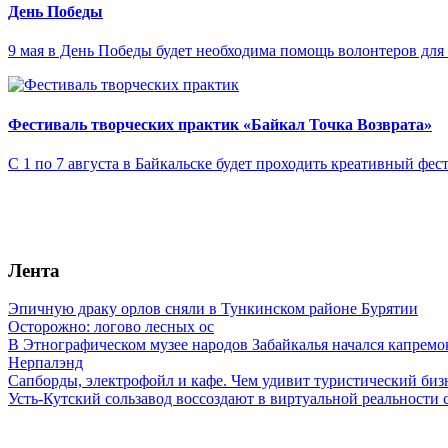
День Победы
9 мая в День Победы будет необходима помощь волонтеров дл
Фестиваль творческих практик «Байкал Точка Возврата»
С 1 по 7 августа в Байкальске будет проходить креативный фес
Лента
Эпичную драку орлов сняли в Тункинском районе Бурятии
Осторожно: логово лесных ос
В Этнографическом музее народов Забайкалья начался капремо
Нерпалэнд
Сапборды, электрофойл и кафе. Чем удивит туристический бизн
Усть-Кутский сользавод воссоздают в виртуальной реальности 