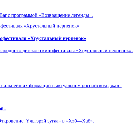
kBar с программой «Возвращение легенды».
нофестиваля «Хрустальный нерпенок»
ународного детского кинофестиваля «Хрустальный нерпенок».
з сильнейших формаций в актуальном российском джазе.
аб»
«Откровение. Yльгэрэй зугаа» в «Хэб—Хаб».