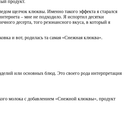
ный продукт.
 следом щелчок клюквы. Именно такого эффекта я старался
интернета – мне не подходило. Я испортил десятки
гичного десерта, того резонансного вкуса, в который я
ковка и вот, родилась та самая «Снежная клюква».
зделий или основных блюд. Это своего рода интерпретация
ского молока с добавлением «Снежной клюквы», продукт