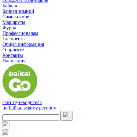
Ольхон и Малое море
Байкал
Байкал зимний
Самое-самое
Маршруты
Журнал
Профессионалам
Где поесть
Общая информация
О проекте
Контакты
Навигация
сайт-путеводитель
по Байкальскому региону