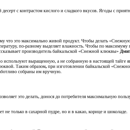
 десерт с контрастом кислого и сладкого вкусов. Ягоды с прият
ому что это максимально живой продукт. Чтобы делать «Снежну
мпературу, по-разному выделяет влажность. Чтобы по максимуму
рассказывает производитель байкальской «Снежной клюквы»
Дмит
о используют выращенную, а не собранную в настоящей тайге яг
люквой. Таким образом
,
при изготовлении байкальской «Снежно
заботливо собраны им вручную.
зволяет это делать, донося до потребителя максимальную польз
 не только в сахарной пудре, но и в какао, корице и шоколаде.