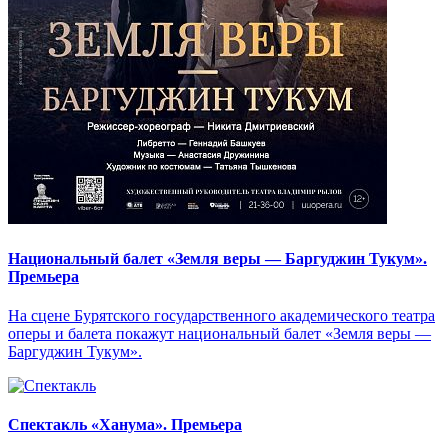
Национальный балет «Земля веры — Баргуджин Тукум‎».
Премьера
На сцене Бурятского государственного академического театра
оперы и балета покажут национальный балет «Земля веры —
Баргуджин Тукум‎».
Спектакль «Ханума». Премьера