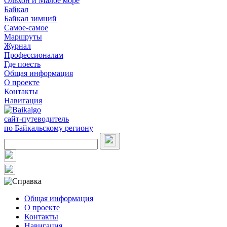
Ольхон и Малое море
Байкал
Байкал зимний
Самое-самое
Маршруты
Журнал
Профессионалам
Где поесть
Общая информация
О проекте
Контакты
Навигация
сайт-путеводитель
по Байкальскому региону
Общая информация
О проекте
Контакты
Навигация