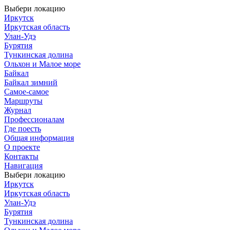
Выбери локацию
Иркутск
Иркутская область
Улан-Удэ
Бурятия
Тункинская долина
Ольхон и Малое море
Байкал
Байкал зимний
Самое-самое
Маршруты
Журнал
Профессионалам
Где поесть
Общая информация
О проекте
Контакты
Навигация
Выбери локацию
Иркутск
Иркутская область
Улан-Удэ
Бурятия
Тункинская долина