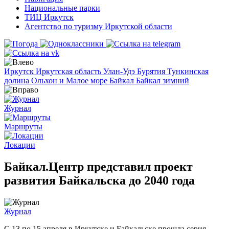
Национальные парки
ТИЦ Иркутск
Агентство по туризму Иркутской области
Иркутск
Иркутская область
Улан-Удэ
Бурятия
Тункинская
долина
Ольхон и Малое море
Байкал
Байкал зимний
Журнал
Маршруты
Локации
Байкал.Центр представил проект
развития Байкальска до 2040 года
Журнал
С 13 по 15 апреля в Иркутске и Байкальске прошла серия