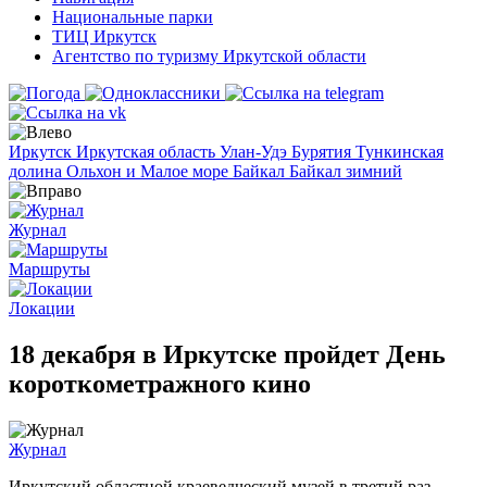
Национальные парки
ТИЦ Иркутск
Агентство по туризму Иркутской области
Иркутск
Иркутская область
Улан-Удэ
Бурятия
Тункинская
долина
Ольхон и Малое море
Байкал
Байкал зимний
Журнал
Маршруты
Локации
18 декабря в Иркутске пройдет День
короткометражного кино
Журнал
Иркутский областной краеведческий музей в третий раз