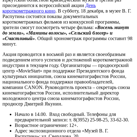
присоединится к всероссийской акции
День
короткометражного кино
. В субботу, 18 декабря, в музее В. Г.
Распутина состоятся показы документальных
короткометражных фильмов из конкурсной программы,
зрители смогут посмотреть четыре фильма:
«Восемь минут
до земли», «Мамины волосы», «Сельский блогер» и
«Счастливый»
. Общий хронометраж программы составит 98
минут.
Акция проводится в восьмой раз и является своеобразным
подведением итого успехов и достижений короткометражной
индустрии в текущем году. Организаторы — продюсерский
центр «MovieStart» при поддержке Президентского фонда
культурных инициатив, союза кинематографистов России,
национального фонда поддержки правообладателей,
компании CANON. Руководитель проекта – секретарь союза
кинематографистов России, исполнительный директор
молодежного центра союза кинематографистов России,
продюсер Дмитрий Якунин.
Начало в 14.00. Вход свободный. Телефоны для
предварительной записи: т. 8(3952) 25-98-25, 33-62-30.
Возрастное ограничение: 12+.
Адрес экспозиционного отдела «Музей В. Г.
Распутина»: ул. Свердлова, 20.