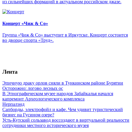
из сильнейших формаций в актуальном российском джазе.
Концерт «Чиж & Cо»
Группа «Чиж & Co» выступит в Иркутске. Концерт состоится
во дворце спорта «Труд».
Лента
Эпичную драку орлов сняли в Тункинском районе Бурятии
Осторожно: логово лесных ос
В Этнографическом музее народов Забайкалья начался
капремонт Археологического комплекса
Нерпалэнд
Сапборды, электрофойл и кафе. Чем удивит туристический
бизнес на Гусином озере?
Усть-Кутский сользавод воссоздают в виртуальной реальности
сотрудники местного исторического музея