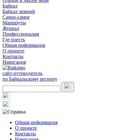
Ольхон и Малое море
Байкал
Байкал зимний
Самое-самое
Маршруты
Журнал
Профессионалам
Где поесть
Общая информация
О проекте
Контакты
Навигация
сайт-путеводитель
по Байкальскому региону
Общая информация
О проекте
Контакты
Навигация