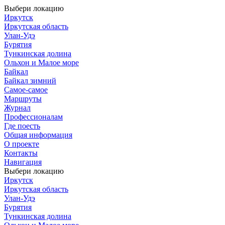
Выбери локацию
Иркутск
Иркутская область
Улан-Удэ
Бурятия
Тункинская долина
Ольхон и Малое море
Байкал
Байкал зимний
Самое-самое
Маршруты
Журнал
Профессионалам
Где поесть
Общая информация
О проекте
Контакты
Навигация
Выбери локацию
Иркутск
Иркутская область
Улан-Удэ
Бурятия
Тункинская долина