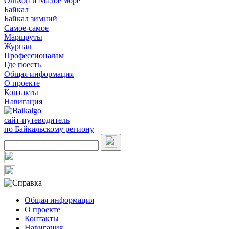
Ольхон и Малое море
Байкал
Байкал зимний
Самое-самое
Маршруты
Журнал
Профессионалам
Где поесть
Общая информация
О проекте
Контакты
Навигация
сайт-путеводитель
по Байкальскому региону
Общая информация
О проекте
Контакты
Навигация