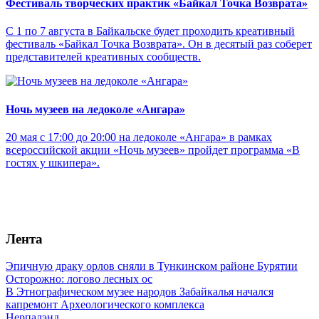
Фестиваль творческих практик «Байкал Точка Возврата»
С 1 по 7 августа в Байкальске будет проходить креативный
фестиваль «Байкал Точка Возврата». Он в десятый раз соберет
представителей креативных сообществ.
Ночь музеев на ледоколе «Ангара»
20 мая с 17:00 до 20:00 на ледоколе «Ангара» в рамках
всероссийской акции «Ночь музеев» пройдет программа «В
гостях у шкипера».
Лента
Эпичную драку орлов сняли в Тункинском районе Бурятии
Осторожно: логово лесных ос
В Этнографическом музее народов Забайкалья начался
капремонт Археологического комплекса
Нерпалэнд