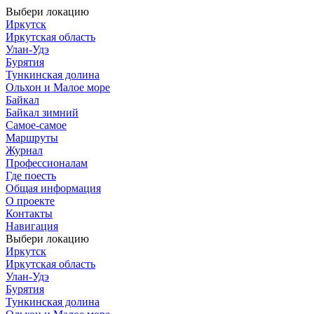
Выбери локацию
Иркутск
Иркутская область
Улан-Удэ
Бурятия
Тункинская долина
Ольхон и Малое море
Байкал
Байкал зимний
Самое-самое
Маршруты
Журнал
Профессионалам
Где поесть
Общая информация
О проекте
Контакты
Навигация
Выбери локацию
Иркутск
Иркутская область
Улан-Удэ
Бурятия
Тункинская долина