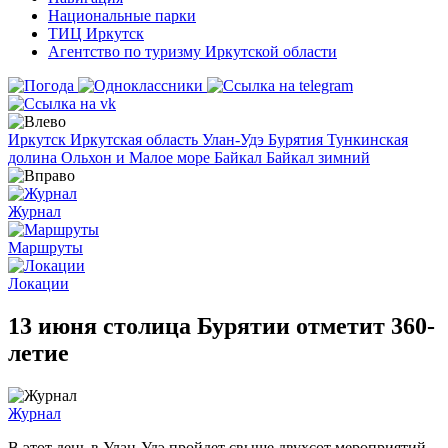
Национальные парки
ТИЦ Иркутск
Агентство по туризму Иркутской области
Иркутск
Иркутская область
Улан-Удэ
Бурятия
Тункинская
долина
Ольхон и Малое море
Байкал
Байкал зимний
Журнал
Маршруты
Локации
13 июня столица Бурятии отметит 360-
летие
Журнал
В этот день в Улан-Удэ пройдет свыше двухсот мероприятий.