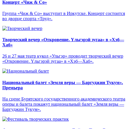
Концерт «Чиж & Cо»
Группа «Чиж & Co» выступит в Иркутске. Концерт состоится
во дворце спорта «Труд».
Творческий вечер «Откровение. Yльгэрэй зугаа» в «Хэб—
Хаб»
26 и 27 мая театр кукол «Ульгэр» проводит творческий вечер
«Откровение. Yльгэрэй зугаа» в «Хэб—Хаб».
Национальный балет «Земля веры — Баргуджин Тукум‎».
Премьера
На сцене Бурятского государственного академического театра
оперы и балета покажут национальный балет «Земля веры —
Баргуджин Тукум‎».