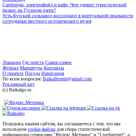
Сапборды, электрофойл и кафе. Чем удивит туристический
бизнес на Гусином озере?
Усть-Кутский сользавод воссоздают в виртуальной реальности
сотрудники местного исторического музея
Локации
Где поесть
Самое-самое
Журнал
Маршруты
Контакты
О проекте
Погода
Навигация
По всем вопросам:
Baikalfrontir@gmail.com
Рекламный кит
(с) Baikalgo.ru
Пользуясь нашим сайтом, вы соглашаетесь с тем, что мы
используем
cookie-файлы
для сбора статистической
информации сервисами "Яндекс.Метрика" и "LiveInternet", а